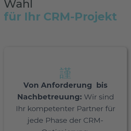
Wahl
für Ihr CRM-Projekt
Unser einzigartiger Ansatz bei
NFQ X kombiniert
Von Anforderung bis
tiefgreifendes technisches
Nachbetreuung:
Wir sind
Know-how mit strategischer
Beratung, um nicht nur Ihre
Ihr kompetenter Partner für
CRM-Systeme zu optimieren,
sondern auch einen
jede Phase der CRM-
dauerhaften Mehrwert für Ihr
Unternehmen zu schaffen.