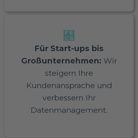
Ob dynamisches Start-up oder
Für Start-ups bis
etabliertes Großunternehmen:
Wir optimieren
Großunternehmen:
Wir
Benutzererfahrung,
steigern Ihre
Geschäftsprozesse und CRM-
Funktionalitäten, wodurch sich
Kundenansprache und
Ihre Kundenansprache und das
verbessern Ihr
Datenmanagement deutlich
verbessern.
Datenmanagement.